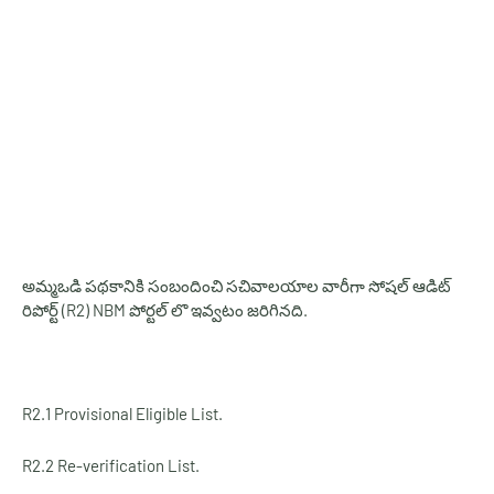
అమ్మఒడి పథకానికి సంబందించి సచివాలయాల వారీగా సోషల్ ఆడిట్
రిపోర్ట్ (R2) NBM పోర్టల్ లొ ఇవ్వటం జరిగినది.
R2.1 Provisional Eligible List.
R2.2 Re-verification List.